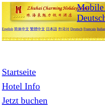
Mobile 
Deutsc
English
简体中文
繁體中文
日本語
한국어
Deutsch
Français
Itali
Startseite
Hotel Info
Jetzt buchen