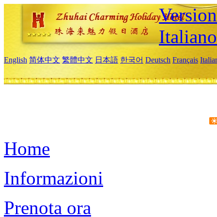
Version
Italiano
English
简体中文
繁體中文
日本語
한국어
Deutsch
Français
Itali
Home
Informazioni
Prenota ora