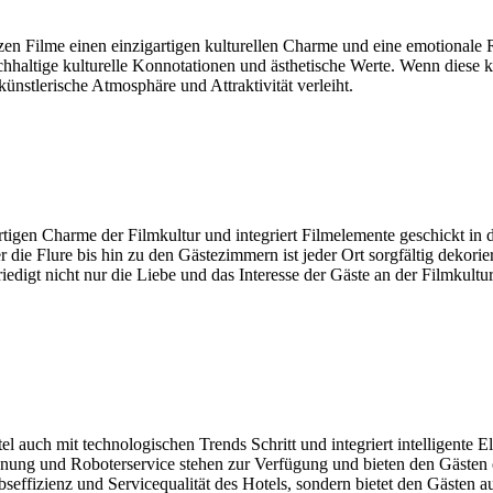
en Filme einen einzigartigen kulturellen Charme und eine emotionale R
chhaltige kulturelle Konnotationen und ästhetische Werte. Wenn diese ku
nstlerische Atmosphäre und Attraktivität verleiht.
rtigen Charme der Filmkultur und integriert Filmelemente geschickt in 
ie Flure bis hin zu den Gästezimmern ist jeder Ort sorgfältig dekoriert
riedigt nicht nur die Liebe und das Interesse der Gäste an der Filmkultu
auch mit technologischen Trends Schritt und integriert intelligente El
ennung und Roboterservice stehen zur Verfügung und bieten den Gästen
iebseffizienz und Servicequalität des Hotels, sondern bietet den Gäste