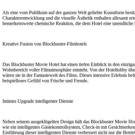
Als eine vom Publikum auf der ganzen Welt geliebte Kunstform besitz
Charakterentwicklung und die visuelle Ästhetik enthalten allesamt rei
bemerkenswerte chemische Reaktion, die dem Hotel eine unendliche kü
Kreative Fusion von Blockbuster-Filmhotels
Das Blockbuster Movie Hotel hat einen tiefen Einblick in den einziga
Wohnbereich voller Filmatmosphäre entsteht. Von der Hotellobby über d
wären sie in der Fantasiewelt des Films. Dieses intensive Erlebnis bef
beispielloses Gefühl von Frische und Freude.
Intimes Upgrade intelligenter Dienste
Neben seinem ausgeklügelten Design hält das Blockbuster Movie Hotel 
wie ein intelligentes Gästekontrollsystem, Check-in mit Gesichtserk
Einführung dieser intelligenten Dienste verbessert nicht nur die Betr