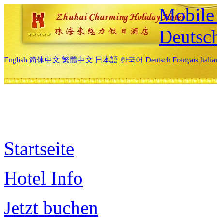
Mobile 
Deutsc
English
简体中文
繁體中文
日本語
한국어
Deutsch
Français
Itali
Startseite
Hotel Info
Jetzt buchen