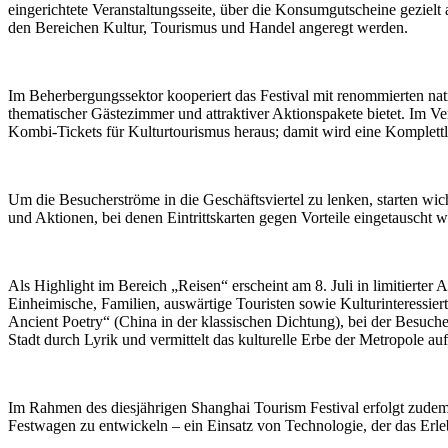
eingerichtete Veranstaltungsseite, über die Konsumgutscheine gezie
den Bereichen Kultur, Tourismus und Handel angeregt werden.
Im Beherbergungssektor kooperiert das Festival mit renommierten na
thematischer Gästezimmer und attraktiver Aktionspakete bietet. Im Ve
Kombi-Tickets für Kulturtourismus heraus; damit wird eine Komplettl
Um die Besucherströme in die Geschäftsviertel zu lenken, starten 
und Aktionen, bei denen Eintrittskarten gegen Vorteile eingetauscht
Als Highlight im Bereich „Reisen“ erscheint am 8. Juli in limitiert
Einheimische, Familien, auswärtige Touristen sowie Kulturinteressie
Ancient Poetry“ (China in der klassischen Dichtung), bei der Besuche
Stadt durch Lyrik und vermittelt das kulturelle Erbe der Metropole auf
Im Rahmen des diesjährigen Shanghai Tourism Festival erfolgt zude
Festwagen zu entwickeln – ein Einsatz von Technologie, der das Erl