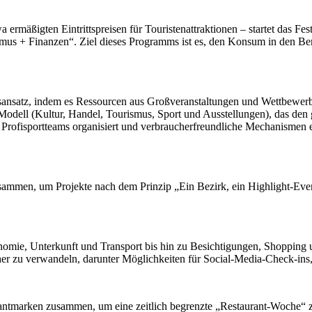
ßigten Eintrittspreisen für Touristenattraktionen – startet das Fes
ismus + Finanzen“. Ziel dieses Programms ist es, den Konsum in den Be
ebsansatz, indem es Ressourcen aus Großveranstaltungen und Wettbewerb
-Modell (Kultur, Handel, Tourismus, Sport und Ausstellungen), das den
e Profisportteams organisiert und verbraucherfreundliche Mechanismen
zusammen, um Projekte nach dem Prinzip „Ein Bezirk, ein Highlight-Even
mie, Unterkunft und Transport bis hin zu Besichtigungen, Shopping un
cher zu verwandeln, darunter Möglichkeiten für Social-Media-Check-ins,
urantmarken zusammen, um eine zeitlich begrenzte „Restaurant-Woche“ z