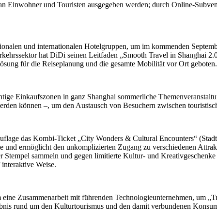
lt an Einwohner und Touristen ausgegeben werden; durch Online-Subven
tionalen und internationalen Hotelgruppen, um im kommenden September 
rkehrssektor hat DiDi seinen Leitfaden „Smooth Travel in Shanghai 2.0“
ösung für die Reiseplanung und die gesamte Mobilität vor Ort geboten.
wichtige Einkaufszonen in ganz Shanghai sommerliche Themenveranstal
 werden können –, um den Austausch von Besuchern zwischen touristisc
er Auflage das Kombi-Ticket „City Wonders & Cultural Encounters“ (Sta
rte und ermöglicht den unkomplizierten Zugang zu verschiedenen Attrak
r Stempel sammeln und gegen limitierte Kultur- und Kreativgeschenke e
 interaktive Weise.
m eine Zusammenarbeit mit führenden Technologieunternehmen, um „Tr
ebnis rund um den Kulturtourismus und den damit verbundenen Konsum 