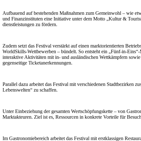
Aufbauend auf bestehenden Maßnahmen zum Gemeinwohl – wie etwa ermä
und Finanzinstituten eine Initiative unter dem Motto „Kultur & Tour
dienstleistungen zu fördern.
Zudem setzt das Festival verstärkt auf einen marktorientierten Betri
WorldSkills-Wettbewerben – bündelt. So entsteht ein „Fünf-in-Eins“
interaktive Aktivitäten mit in- und ausländischen Wettkämpfern sowi
gegenseitige Ticketanerkennungen.
Parallel dazu arbeitet das Festival mit verschiedenen Stadtbezirken 
Lebenswelten“ zu schaffen.
Unter Einbeziehung der gesamten Wertschöpfungskette – von Gastrono
Marktakteuren. Ziel ist es, Ressourcen in konkrete Vorteile für Besu
Im Gastronomiebereich arbeitet das Festival mit erstklassigen Resta