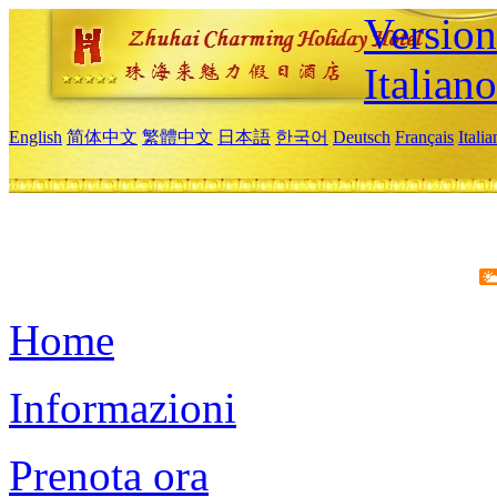
Version
Italiano
English
简体中文
繁體中文
日本語
한국어
Deutsch
Français
Itali
Home
Informazioni
Prenota ora