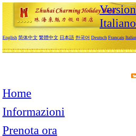
Version
Italiano
English
简体中文
繁體中文
日本語
한국어
Deutsch
Français
Itali
Home
Informazioni
Prenota ora