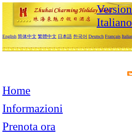
Version
Italiano
English
简体中文
繁體中文
日本語
한국어
Deutsch
Français
Itali
Home
Informazioni
Prenota ora