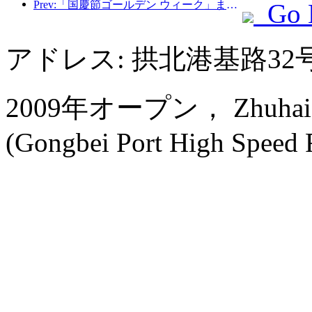
Prev:「国慶節ゴールデン ウィーク」まであと 7 日となり、予約が入ってきています。ホテルと B&B の予約は同様に人気があり、建国記念日の平均予約率はそれぞれ 24.97% と 24.49% です。注文が入った9月23日時点で「国慶節期間中7日間連続満室」を達成した加盟店は57社、予約率80％以上の加盟店は2％、予約率8.3％以上の加盟店は8.3％だった。 60%。例年と比較して、今年の国慶節休暇の予約率は「予約して行く」の特徴を示しています。 9月30日に急成長期に入り、10月4日に急落した。 9
Go 
アドレス: 拱北港基路32
2009年オープン， Zhuhai Ch
(Gongbei Port High Speed Ra