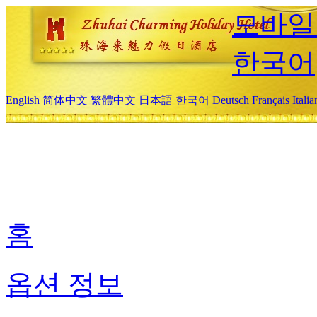
모바일
한국어
English
简体中文
繁體中文
日本語
한국어
Deutsch
Français
Itali
홈
옵션 정보