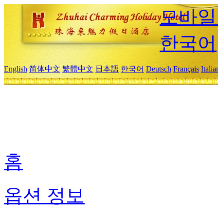
모바일
한국어
English
简体中文
繁體中文
日本語
한국어
Deutsch
Français
Itali
홈
옵션 정보