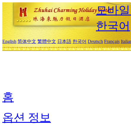
모바일
한국어
English
简体中文
繁體中文
日本語
한국어
Deutsch
Français
Itali
홈
옵션 정보