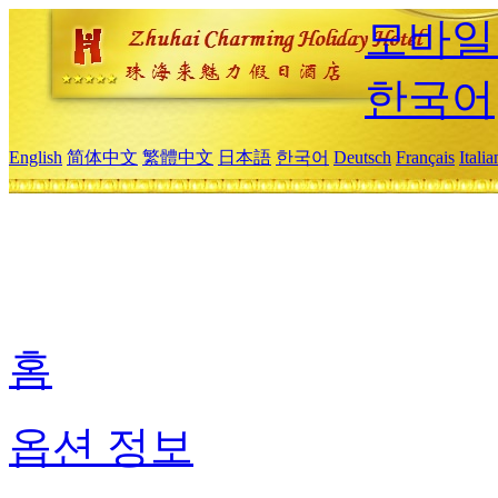
모바일
한국어
English
简体中文
繁體中文
日本語
한국어
Deutsch
Français
Itali
홈
옵션 정보