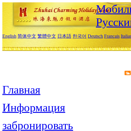
Мобиль
Русски
English
简体中文
繁體中文
日本語
한국어
Deutsch
Français
Itali
Главная
Информация
забронировать