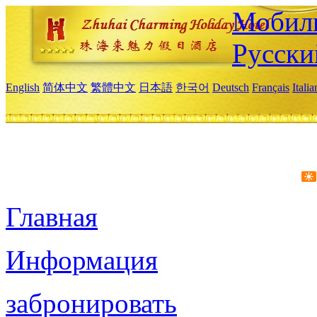
Мобиль
Русски
English
简体中文
繁體中文
日本語
한국어
Deutsch
Français
Itali
Главная
Информация
забронировать