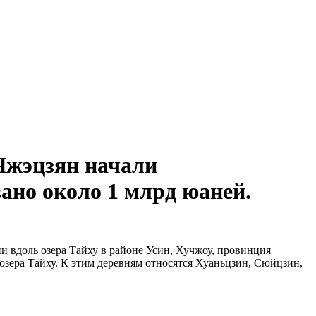
Чжэцзян начали
ано около 1 млрд юаней.
и вдоль озера Тайху в районе Усин, Хучжоу, провинция
озера Тайху. К этим деревням относятся Хуаньцзин, Сюйцзин,