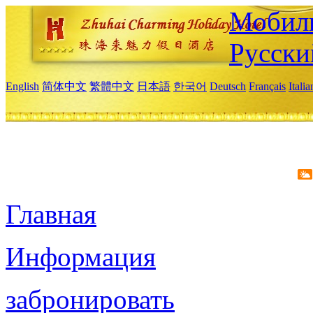
Мобиль
Русски
English
简体中文
繁體中文
日本語
한국어
Deutsch
Français
Itali
Главная
Информация
забронировать