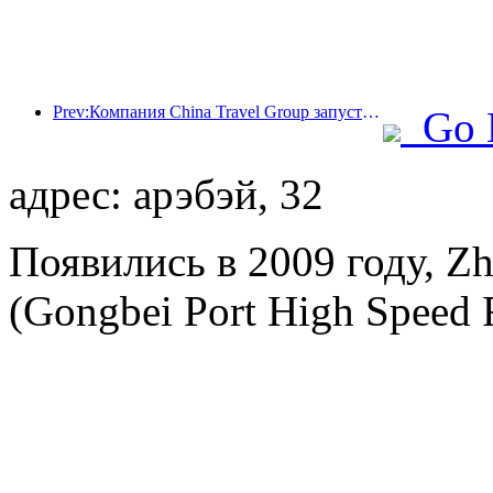
Prev:Компания China Travel Group запустила бренд 'China Travel Good Times' для расширения своего присутствия на рынке туризма для пожилых людей.
Go 
адрес: арэбэй, 32
Появились в 2009 году, Zh
(Gongbei Port High Speed Ra