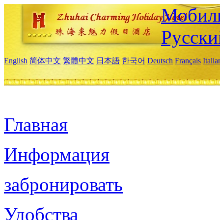
Мобиль
Русски
English
简体中文
繁體中文
日本語
한국어
Deutsch
Français
Itali
Главная
Информация
забронировать
Удобства