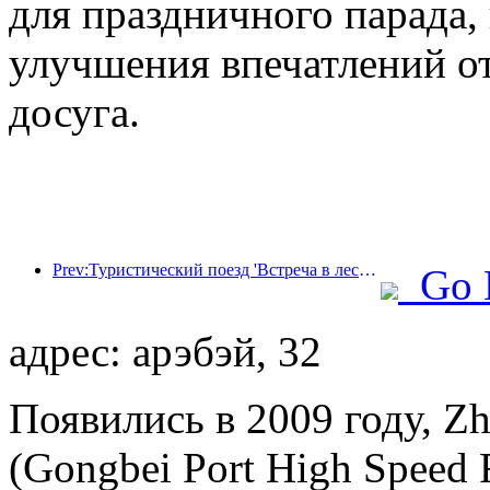
для праздничного парада,
улучшения впечатлений от
досуга.
Prev:Туристический поезд 'Встреча в лесу Хулунбуир - Экспресс Дасинганлин - Поезд 'Звездный свет' - Путешествие в Тяньи' совершает свой первый рейс.
Go 
адрес: арэбэй, 32
Появились в 2009 году, Zh
(Gongbei Port High Speed Ra