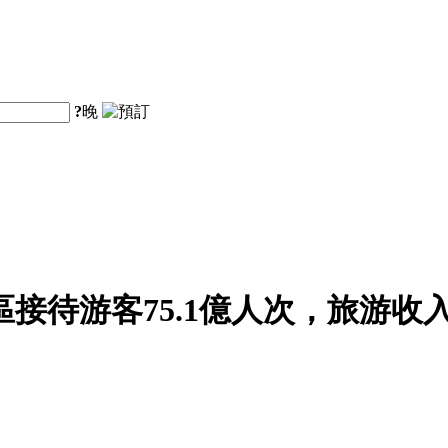
?
晚
區接待游客75.1億人次，旅游收入5
。