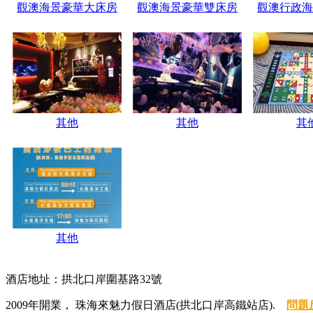
觀澳海景豪華大床房
觀澳海景豪華雙床房
觀澳行政海
其他
其他
其
其他
酒店地址：拱北口岸圍基路32號
2009年開業， 珠海來魅力假日酒店(拱北口岸高鐵站店).
問題