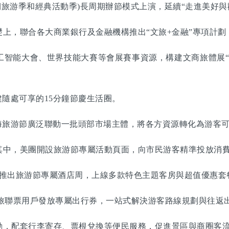
期旅游季和經典活動季)長周期辦節模式上演，延續“走進美好與
，聯合各大商業銀行及金融機構推出“文旅+金融”專項計劃
能大會、世界技能大賽等會展賽事資源，構建文商旅體展“
隨處可享的15分鐘節慶生活圈。
旅游節廣泛聯動一批頭部市場主體，將各方資源轉化為游客可
中，美團開設旅游節專屬活動頁面，向市民游客精準投放消費
推出旅游節專屬酒店周，上線多款特色主題客房與超值優惠套
旅聯票用戶發放專屬出行券，一站式解決游客路線規劃與往返
，配套行李寄存、票根兌換等便民服務，促進景區與商圈客