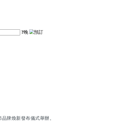
?
晚
節品牌煥新發布儀式舉辦。