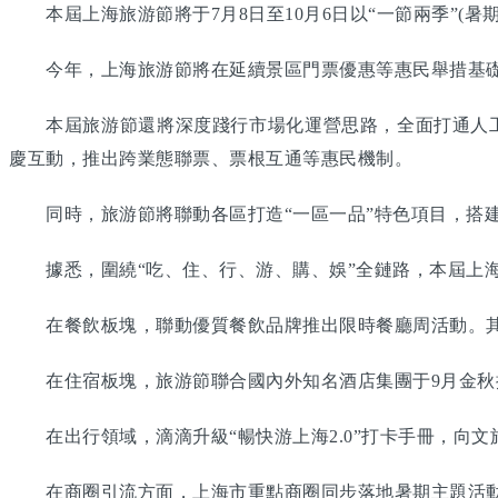
本屆上海旅游節將于7月8日至10月6日以“一節兩季”(暑
今年，上海旅游節將在延續景區門票優惠等惠民舉措基礎上
本屆旅游節還將深度踐行市場化運營思路，全面打通人工智
慶互動，推出跨業態聯票、票根互通等惠民機制。
同時，旅游節將聯動各區打造“一區一品”特色項目，搭建
據悉，圍繞“吃、住、行、游、購、娛”全鏈路，本屆上海
在餐飲板塊，聯動優質餐飲品牌推出限時餐廳周活動。其
在住宿板塊，旅游節聯合國內外知名酒店集團于9月金秋
在出行領域，滴滴升級“暢快游上海2.0”打卡手冊，向文
在商圈引流方面，上海市重點商圈同步落地暑期主題活動