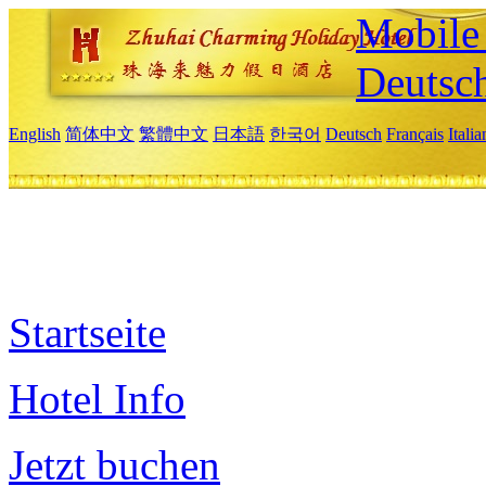
Mobile 
Deutsc
English
简体中文
繁體中文
日本語
한국어
Deutsch
Français
Itali
Startseite
Hotel Info
Jetzt buchen