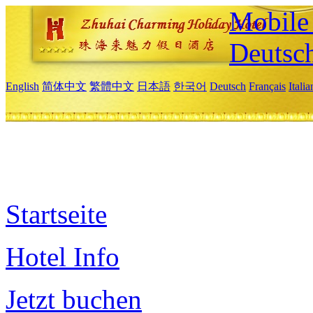
Mobile 
Deutsc
English
简体中文
繁體中文
日本語
한국어
Deutsch
Français
Itali
Startseite
Hotel Info
Jetzt buchen