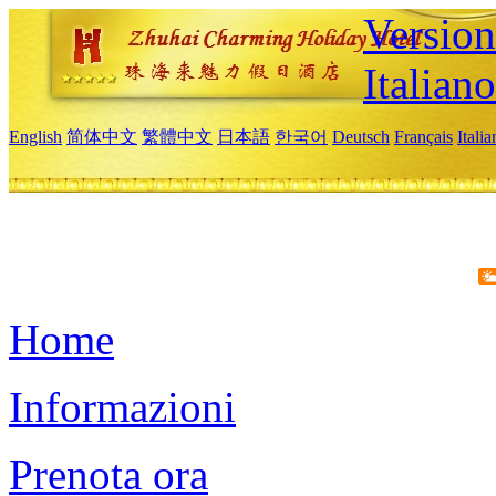
Version
Italiano
English
简体中文
繁體中文
日本語
한국어
Deutsch
Français
Itali
Home
Informazioni
Prenota ora