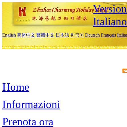
Version
Italiano
English
简体中文
繁體中文
日本語
한국어
Deutsch
Français
Itali
Home
Informazioni
Prenota ora