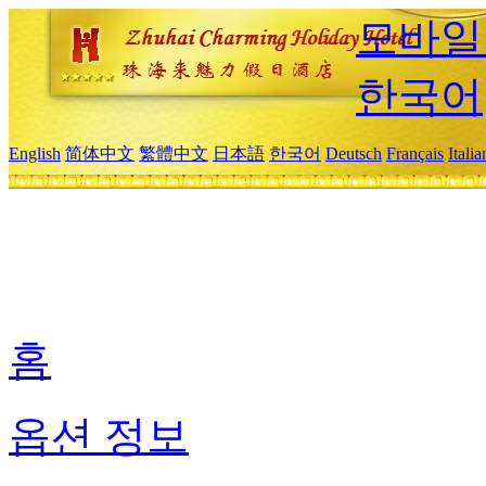
모바일
한국어
English
简体中文
繁體中文
日本語
한국어
Deutsch
Français
Itali
홈
옵션 정보