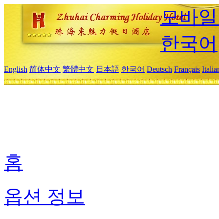
모바일
한국어
English
简体中文
繁體中文
日本語
한국어
Deutsch
Français
Itali
홈
옵션 정보