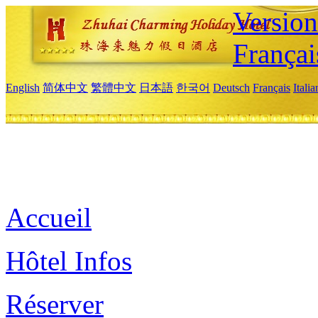
Versio
Françai
English
简体中文
繁體中文
日本語
한국어
Deutsch
Français
Itali
Accueil
Hôtel Infos
Réserver