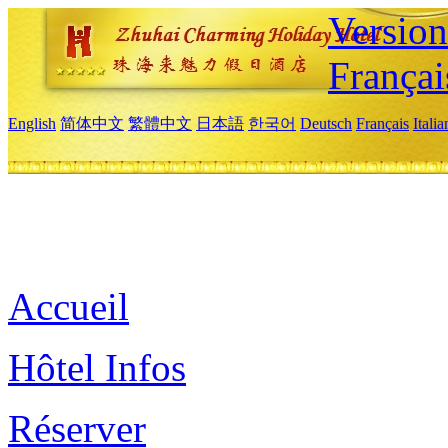
Versio
Françai
English
简体中文
繁體中文
日本語
한국어
Deutsch
Français
Itali
Accueil
Hôtel Infos
Réserver