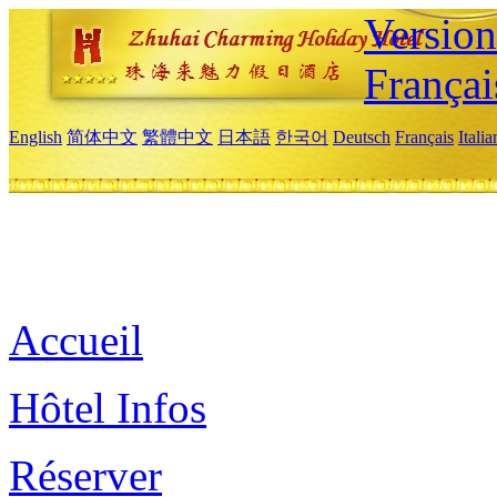
Versio
Françai
English
简体中文
繁體中文
日本語
한국어
Deutsch
Français
Itali
Accueil
Hôtel Infos
Réserver