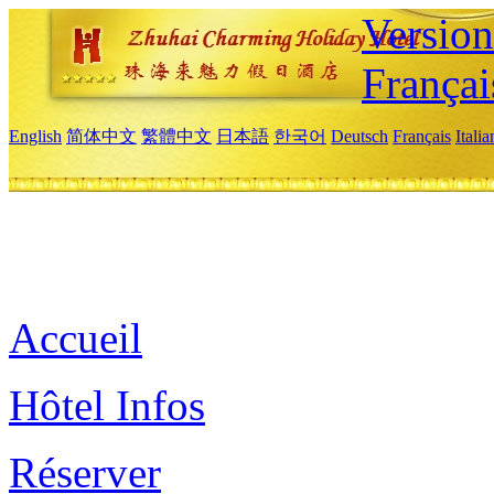
Versio
Françai
English
简体中文
繁體中文
日本語
한국어
Deutsch
Français
Itali
Accueil
Hôtel Infos
Réserver