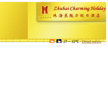
27 ~ 32℃
Détail météo