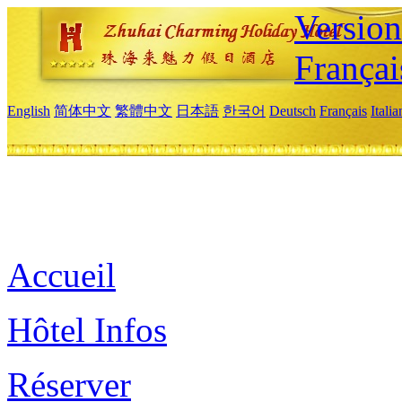
Versio
Françai
English
简体中文
繁體中文
日本語
한국어
Deutsch
Français
Itali
Accueil
Hôtel Infos
Réserver