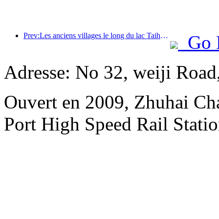
Prev:Les anciens villages le long du lac Taihu à Huzhou, dans la province du Zhejiang, ont commencé à être rénovés et modernisés, avec un investissement de près d'un milliard de yuans.
Go 
Adresse: No 32, weiji Road
Ouvert en 2009, Zhuhai Ch
Port High Speed Rail Statio