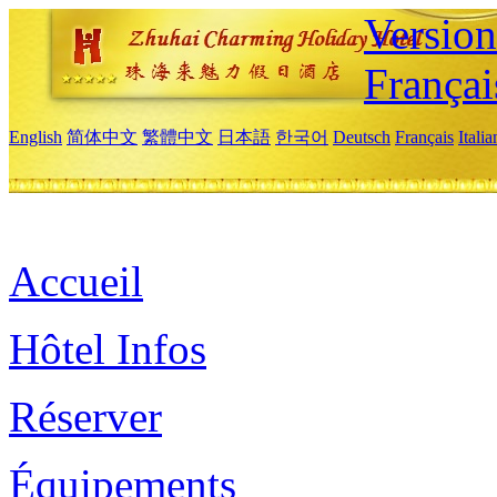
Versio
Françai
English
简体中文
繁體中文
日本語
한국어
Deutsch
Français
Itali
Accueil
Hôtel Infos
Réserver
Équipements