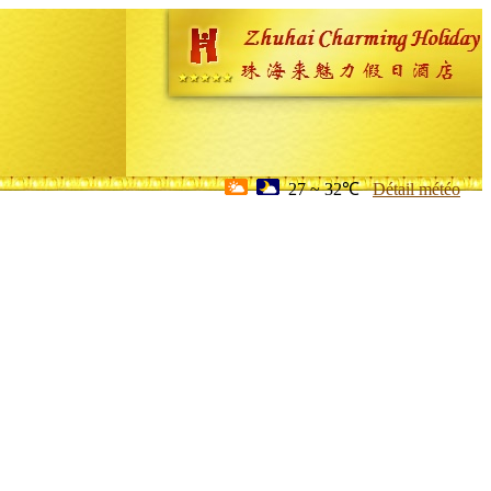
27 ~ 32℃
Détail météo