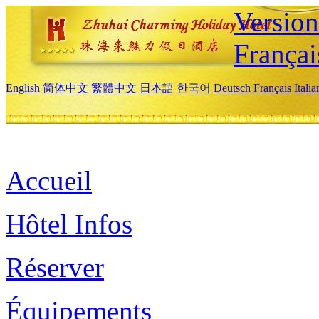
Versio
Françai
English
简体中文
繁體中文
日本語
한국어
Deutsch
Français
Itali
Accueil
Hôtel Infos
Réserver
Équipements