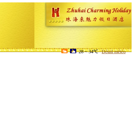
28 ~ 34℃
Détail météo