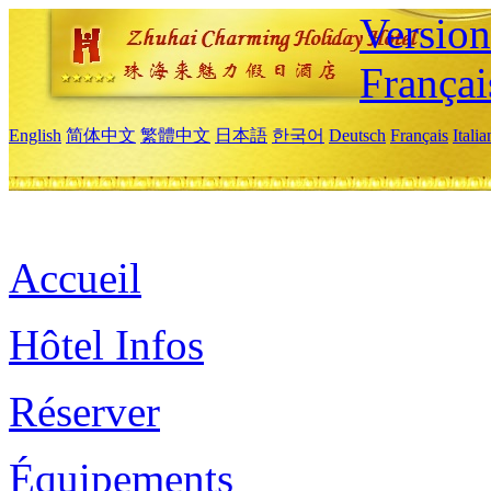
Versio
Françai
English
简体中文
繁體中文
日本語
한국어
Deutsch
Français
Itali
Accueil
Hôtel Infos
Réserver
Équipements