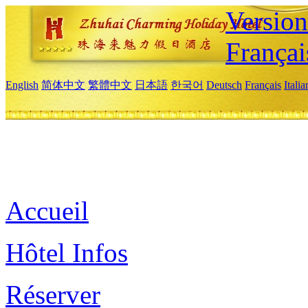
Versio
Françai
English
简体中文
繁體中文
日本語
한국어
Deutsch
Français
Itali
Accueil
Hôtel Infos
Réserver